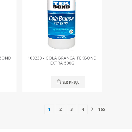
KBOND
100230 - COLA BRANCA TEKBOND
EXTRA 500G
VER PREÇO
1
2
3
4
165
(current)