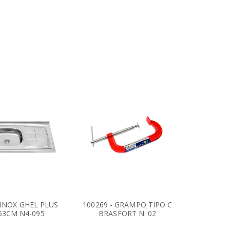
A INOX GHEL PLUS
100269 - GRAMPO TIPO C
10024
 53CM N4-095
BRASFORT N. 02
TEKB