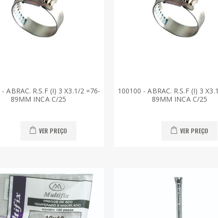
- ABRAC. R.S.F (I) 3 X3.1/2 =76-
100100 - ABRAC. R.S.F (I) 3 X3.
89MM INCA C/25
89MM INCA C/25
VER PREÇO
VER PREÇO