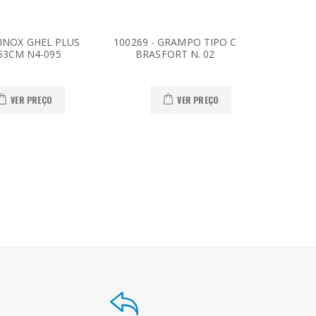
A INOX GHEL PLUS
100269 - GRAMPO TIPO C
10024
 53CM N4-095
BRASFORT N. 02
TEKB
VER PREÇO
VER PREÇO