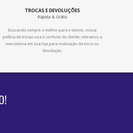
TROCAS E DEVOLUÇÕES
Rápida & Grátis
Buscando sempre o melhor para o cliente, nossa
política de trocas visa o conforto do cliente, retiramos a
mercadoria em sua loja para realização da troca ou
devolução.
O!