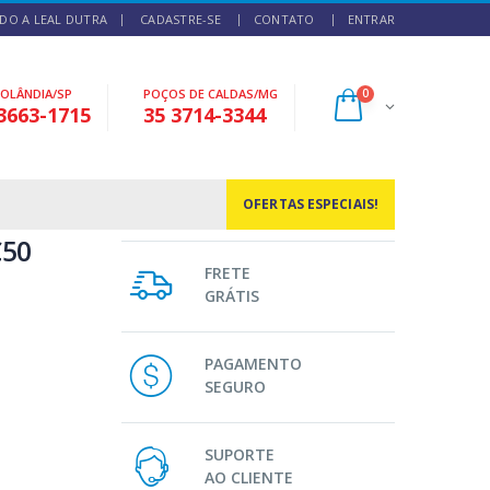
DO A LEAL DUTRA
CADASTRE-SE
CONTATO
ENTRAR
NOLÂNDIA/SP
POÇOS DE CALDAS/MG
0
3663-1715
35 3714-3344
OFERTAS ESPECIAIS!
C50
FRETE
GRÁTIS
PAGAMENTO
SEGURO
SUPORTE
AO CLIENTE