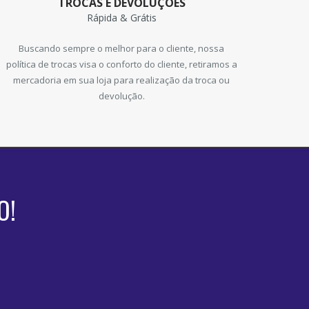
TROCAS E DEVOLUÇÕES
Rápida & Grátis
Buscando sempre o melhor para o cliente, nossa
política de trocas visa o conforto do cliente, retiramos a
mercadoria em sua loja para realização da troca ou
devolução.
O!