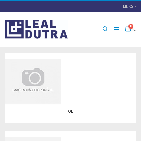
LINKS
0
OL