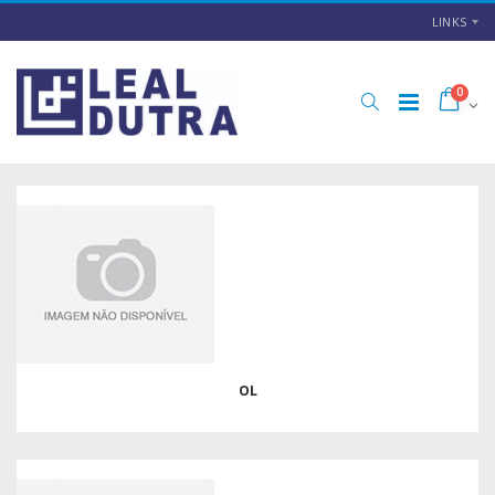
LINKS
0
OL