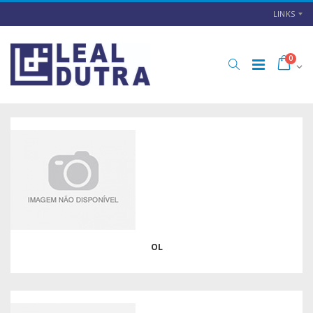
LINKS
0
OL