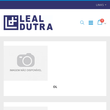
LINKS
0
OL