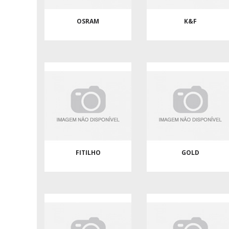
OSRAM
K&F
FITILHO
GOLD