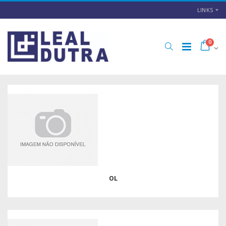
LINKS
0
OL