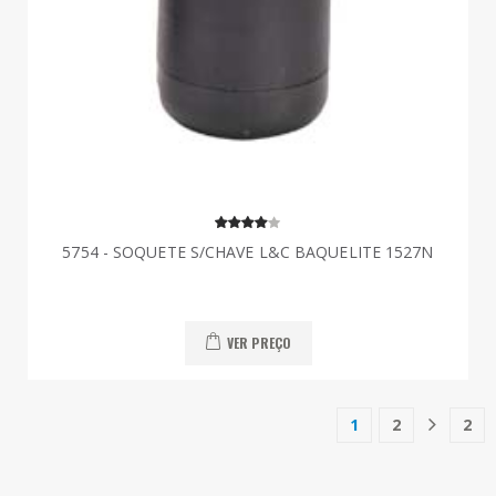
5754 - SOQUETE S/CHAVE L&C BAQUELITE 1527N
VER PREÇO
1
2
2
(current)