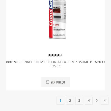
680198 - SPRAY CHEMICOLOR ALTA TEMP.350ML BRANCO
FOSCO
VER PREÇO
1
2
3
4
4
(current)