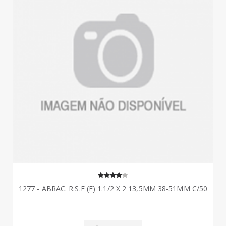
1277 - ABRAC. R.S.F (E) 1.1/2 X 2 13,5MM 38-51MM C/50