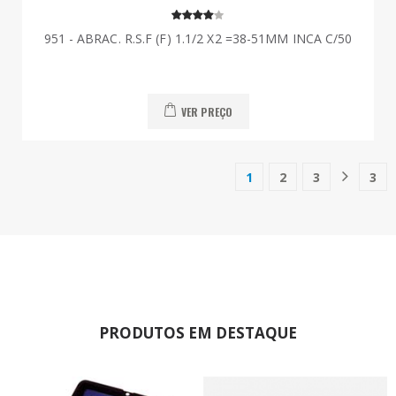
951 - ABRAC. R.S.F (F) 1.1/2 X2 =38-51MM INCA C/50
VER PREÇO
1
2
3
3
(current)
PRODUTOS EM DESTAQUE