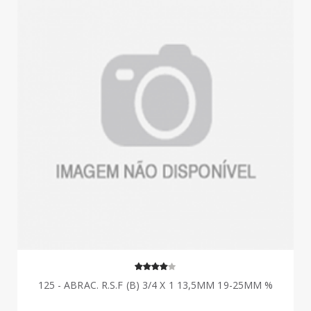
125 - ABRAC. R.S.F (B) 3/4 X 1 13,5MM 19-25MM %