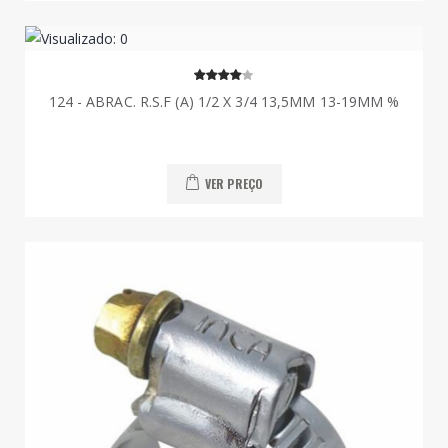
124 - ABRAC. R.S.F (A) 1/2 X 3/4 13,5MM 13-19MM %
VER PREÇO