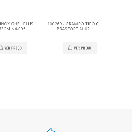
A INOX GHEL PLUS
100269 - GRAMPO TIPO C
10024
 53CM N4-095
BRASFORT N. 02
TEKB
VER PREÇO
VER PREÇO