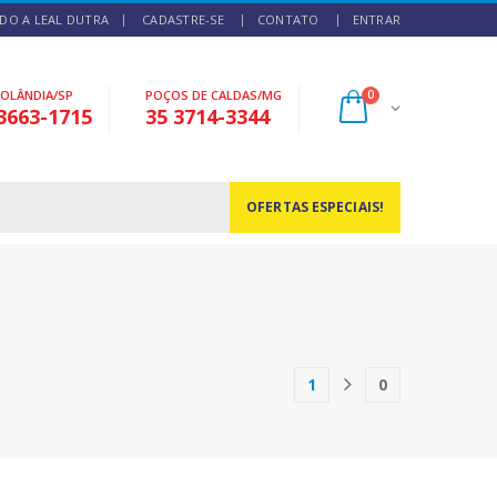
DO A LEAL DUTRA
CADASTRE-SE
CONTATO
ENTRAR
NOLÂNDIA/SP
POÇOS DE CALDAS/MG
0
3663-1715
35 3714-3344
OFERTAS ESPECIAIS!
1
0
(current)