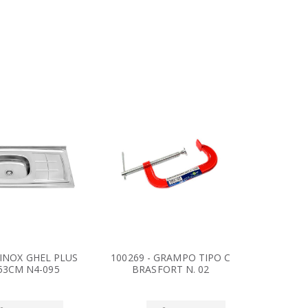
A INOX GHEL PLUS
100269 - GRAMPO TIPO C
10024
 53CM N4-095
BRASFORT N. 02
TEKB