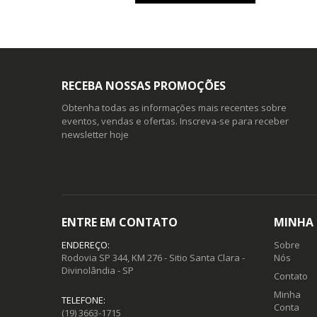
RECEBA NOSSAS PROMOÇÕES
Obtenha todas as informações mais recentes sobre
eventos, vendas e ofertas. Inscreva-se para receber
newsletter hoje
ENTRE EM CONTATO
MINHA
ENDEREÇO:
Sobre
Rodovia SP 344, KM 276 - Sitio Santa Clara -
Nós
Divinolândia - SP
Contato
Minha
TELEFONE:
Conta
(19) 3663-1715