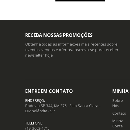
RECEBA NOSSAS PROMOÇÕES
Obtenha todas as informações mais recentes sobre
eventos, vendas e ofertas. Inscreva-se para receber
newsletter hoje
ENTRE EM CONTATO
MINHA
ENDEREÇO:
Sobre
Rodovia SP 344, KM 276 - Sitio Santa Clara -
Nós
Divinolândia - SP
Contato
Minha
TELEFONE:
Conta
(19) 3663-1715