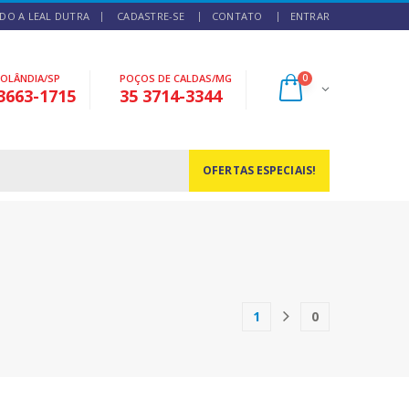
DO A LEAL DUTRA
CADASTRE-SE
CONTATO
ENTRAR
NOLÂNDIA/SP
POÇOS DE CALDAS/MG
0
3663-1715
35 3714-3344
OFERTAS ESPECIAIS!
1
0
(current)