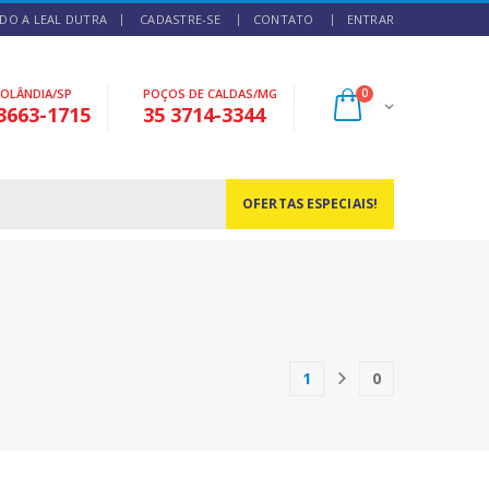
DO A LEAL DUTRA
CADASTRE-SE
CONTATO
ENTRAR
NOLÂNDIA/SP
POÇOS DE CALDAS/MG
0
3663-1715
35 3714-3344
OFERTAS ESPECIAIS!
1
0
(current)