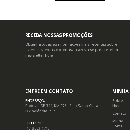
RECEBA NOSSAS PROMOÇÕES
Obtenha todas as informações mais recentes sobre
eventos, vendas e ofertas. Inscreva-se para receber
newsletter hoje
ENTRE EM CONTATO
MINHA
ENDEREÇO:
Sobre
Rodovia SP 344, KM 276 - Sitio Santa Clara -
Nós
Divinolândia - SP
Contato
Minha
TELEFONE:
Conta
(19) 3663-1715