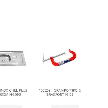
A INOX GHEL PLUS
100269 - GRAMPO TIPO C
10024
 53CM N4-095
BRASFORT N. 02
TEKB