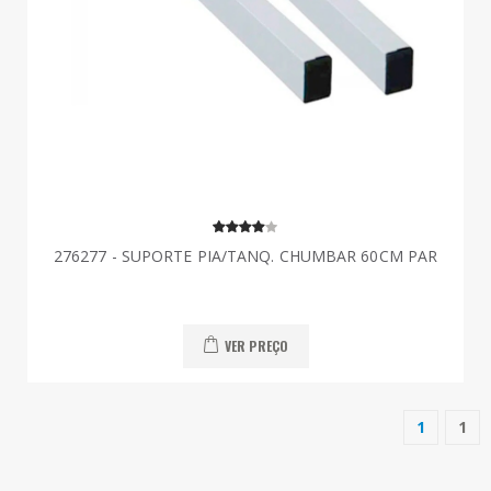
276277 - SUPORTE PIA/TANQ. CHUMBAR 60CM PAR
VER PREÇO
1
1
(current