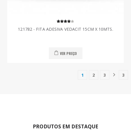
121782 - FITA ADESIVA VEDACIT 15CM X 10MTS.
VER PREÇO
1
2
3
3
(current)
PRODUTOS EM DESTAQUE