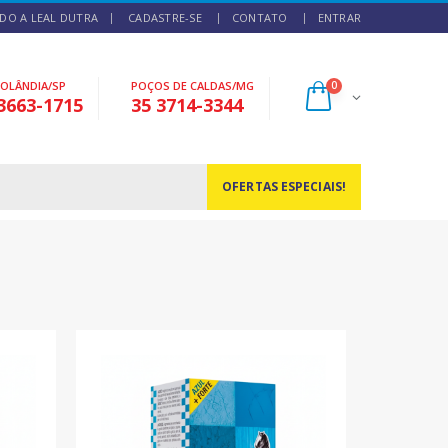
DO A LEAL DUTRA
CADASTRE-SE
CONTATO
ENTRAR
NOLÂNDIA/SP
POÇOS DE CALDAS/MG
0
3663-1715
35 3714-3344
OFERTAS ESPECIAIS!