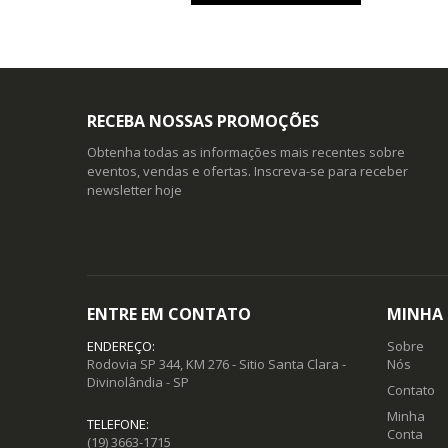
RECEBA NOSSAS PROMOÇÕES
Obtenha todas as informações mais recentes sobre
eventos, vendas e ofertas. Inscreva-se para receber
newsletter hoje
ENTRE EM CONTATO
MINHA
ENDEREÇO:
Sobre
Rodovia SP 344, KM 276 - Sitio Santa Clara -
Nós
Divinolândia - SP
Contato
Minha
TELEFONE:
Conta
(19) 3663-1715