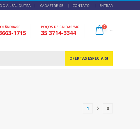
DO A LEAL DUTRA
CADASTRE-SE
CONTATO
ENTRAR
NOLÂNDIA/SP
POÇOS DE CALDAS/MG
0
3663-1715
35 3714-3344
OFERTAS ESPECIAIS!
1
0
(current)