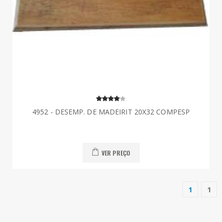
4952 - DESEMP. DE MADEIRIT 20X32 COMPESP
VER PREÇO
1
1
(current